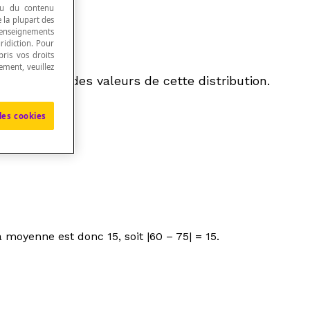
 ou du contenu
e la plupart des
renseignements
ridiction. Pour
ris vos droits
ement, veuillez
que et l’une des valeurs de cette distribution.
les cookies
oyenne est donc 15, soit |60 – 75| = 15.