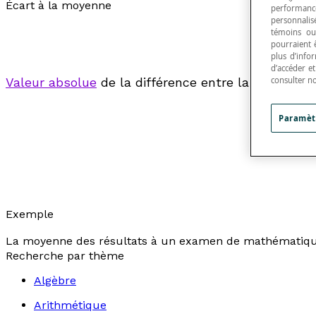
Écart à la moyenne
performance
personnalisé
témoins ou
pourraient 
plus d’info
d’accéder e
Valeur absolue
de la différence entre la moyenne [l
consulter n
Paramèt
Exemple
La moyenne des résultats à un examen de mathématique es
Recherche par thème
Algèbre
Arithmétique