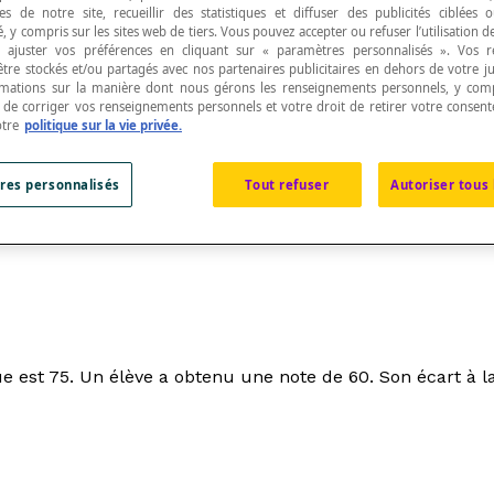
s de notre site, recueillir des statistiques et diffuser des publicités ciblées
, y compris sur les sites web de tiers. Vous pouvez accepter ou refuser l’utilisation d
 ajuster vos préférences en cliquant sur « paramètres personnalisés ». Vos 
être stockés et/ou partagés avec nos partenaires publicitaires en dehors de votre ju
rmations sur la manière dont nous gérons les renseignements personnels, y comp
t de corriger vos renseignements personnels et votre droit de retirer votre consent
atex]\overline{x}[/latex] d’une distribution statisti
otre
politique sur la vie privée.
res personnalisés
Tout refuser
Autoriser tous 
t 75. Un élève a obtenu une note de 60. Son écart à la m