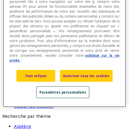
personnels liés à votre navigation sur notre site (y compris votre
Chiffre
adresse IP) pour activer les fonctionnalités essentielles de notre site,
Nombre
améliorer les performances de notre site, recueillir des statistiques et
Nombre composé
diffuser des publicités ciblées ou du contenu personnalisé, y compris sur
Nombre dénommé
les sites web de tiers. Vous pouvez accepter ou refuser l’utilisation de la
Nombre impair
plupart des témoins ou ajuster vos préférences en cliquant sur «
Nombre naturel
paramètres personnalisés ». Vos renseignements pourraient être
Nombre ordinal
stockés et/ou partagés avec nos partenaires publicitaires en dehors de
Nombre pair
votre juridiction. Pour plus d’informations sur la manière dont nous
Nombre palindrome
gérons les renseignements personnels, y compris vos droits d’accéder et
de corriger vos renseignements personnels et votre droit de retirer
Nombre premier
votre consentement, veuillez consulter notre
politique sur la vie
Nombre triangulaire
privée.
Numéro
Ordre croissant
Ordre décroissant
Tout refuser
Autoriser tous les cookies
Régularité
Relation d'équivalence
Relation d'ordre
Paramètres personnalisés
Suite arithmétique
Tableau des positions (ou tableau de numération)
Valeur de position
Recherche par thème
Algèbre