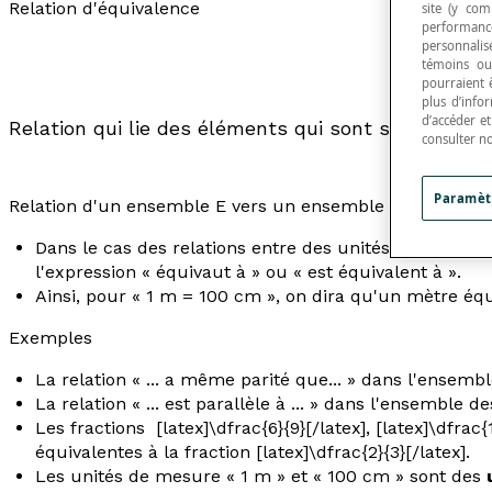
Relation d'équivalence
site (y com
performance
personnalisé
témoins ou
pourraient 
plus d’info
d’accéder e
Relation qui lie des éléments qui sont similaires pa
consulter n
Paramèt
Relation d'un ensemble E vers un ensemble E qui est à l
Dans le cas des relations entre des unités de mesure, 
l'expression « équivaut à » ou « est équivalent à ».
Ainsi, pour « 1 m = 100 cm », on dira qu'un mètre éq
Exemples
La relation « ... a même parité que... » dans l'ensemb
La relation « ... est parallèle à ... » dans l'ensemble 
Les fractions [latex]\dfrac{6}{9}[/latex], [latex]\dfrac{
équivalentes à la fraction [latex]\dfrac{2}{3}[/latex].
Les unités de mesure « 1 m » et « 100 cm » sont des