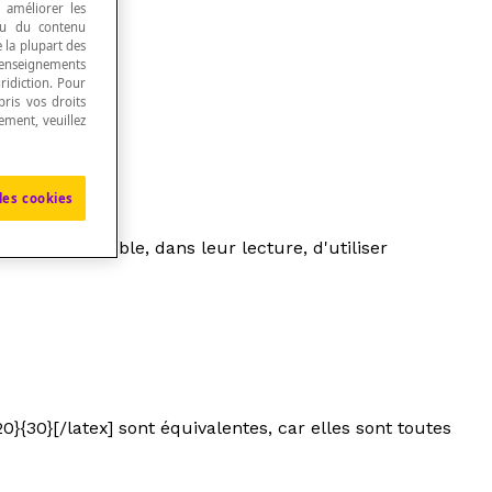
, améliorer les
 ou du contenu
e la plupart des
renseignements
ridiction. Pour
ris vos droits
ement, veuillez
les cookies
l est préférable, dans leur lecture, d'utiliser
c{20}{30}[/latex] sont équivalentes, car elles sont toutes