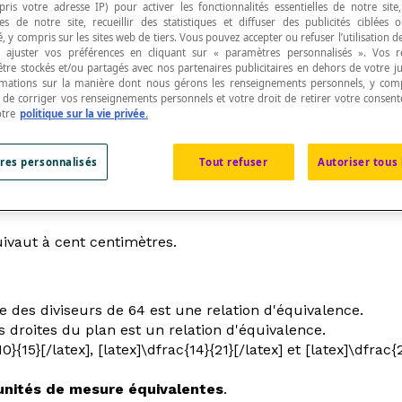
pris votre adresse IP) pour activer les fonctionnalités essentielles de notre site
s de notre site, recueillir des statistiques et diffuser des publicités ciblées
, y compris sur les sites web de tiers. Vous pouvez accepter ou refuser l’utilisation d
 ajuster vos préférences en cliquant sur « paramètres personnalisés ». Vos 
être stockés et/ou partagés avec nos partenaires publicitaires en dehors de votre ju
rmations sur la manière dont nous gérons les renseignements personnels, y comp
t de corriger vos renseignements personnels et votre droit de retirer votre consent
r l'une de leurs propriétés.
otre
politique sur la vie privée.
res personnalisés
Tout refuser
Autoriser tous 
a fois
réflexive
,
symétrique
et
transitive
.
il demeure acceptable d'utiliser le symbole =. Cependant, i
uivaut à cent centimètres.
le des diviseurs de 64 est une relation d'équivalence.
des droites du plan est un relation d'équivalence.
10}{15}[/latex], [latex]\dfrac{14}{21}[/latex] et [latex]\dfra
unités de mesure équivalentes
.