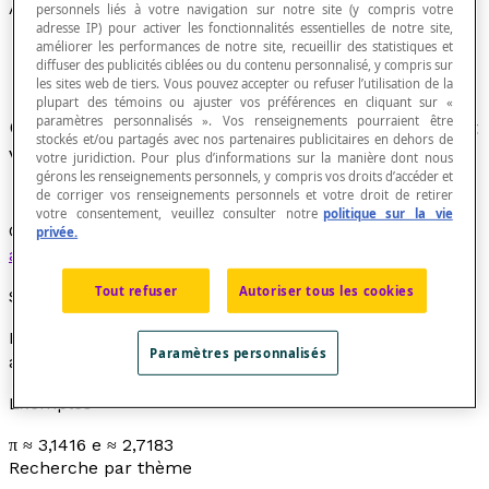
Approximation
personnels liés à votre navigation sur notre site (y compris votre
adresse IP) pour activer les fonctionnalités essentielles de notre site,
améliorer les performances de notre site, recueillir des statistiques et
diffuser des publicités ciblées ou du contenu personnalisé, y compris sur
les sites web de tiers. Vous pouvez accepter ou refuser l’utilisation de la
plupart des témoins ou ajuster vos préférences en cliquant sur «
paramètres personnalisés ». Vos renseignements pourraient être
Grandeur que l'on accepte comme suffisamment
stockés et/ou partagés avec nos partenaires publicitaires en dehors de
voisine d'une grandeur connue ou inconnue.
votre juridiction. Pour plus d’informations sur la manière dont nous
gérons les renseignements personnels, y compris vos droits d’accéder et
de corriger vos renseignements personnels et votre droit de retirer
votre consentement, veuillez consulter notre
politique sur la vie
Cette approximation peut être obtenue par
privée.
arrondissement
, par
estimation
ou par
troncation
.
Tout refuser
Autoriser tous les cookies
Symbole
Le symbole de l’approximation est « ≈ » qui se lit «
est
Paramètres personnalisés
approximativement égal à
».
Exemples
π ≈ 3,1416 e ≈ 2,7183
Recherche par thème