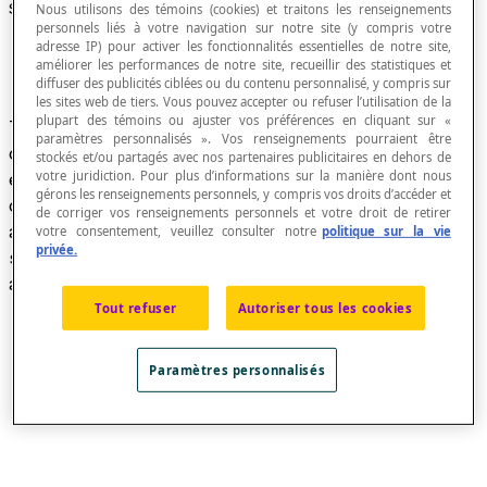
Symétrie axiale
Nous utilisons des témoins (cookies) et traitons les renseignements
personnels liés à votre navigation sur notre site (y compris votre
adresse IP) pour activer les fonctionnalités essentielles de notre site,
améliorer les performances de notre site, recueillir des statistiques et
diffuser des publicités ciblées ou du contenu personnalisé, y compris sur
les sites web de tiers. Vous pouvez accepter ou refuser l’utilisation de la
plupart des témoins ou ajuster vos préférences en cliquant sur «
Transformation du plan caractérisée par une
paramètres personnalisés ». Vos renseignements pourraient être
droite
d
, appelée
axe de la symétrie
et une droite
stockés et/ou partagés avec nos partenaires publicitaires en dehors de
votre juridiction. Pour plus d’informations sur la manière dont nous
e
, caractérisant une direction de symétrie. Par
gérons les renseignements personnels, y compris vos droits d’accéder et
cette transformation, tout point P du plan est
de corriger vos renseignements personnels et votre droit de retirer
appliqué sur un point P’ tel que le segment PP’
votre consentement, veuillez consulter notre
politique sur la vie
privée.
soit parallèle à la droite
e
et que son milieu M
appartienne à l’axe
d
.
Tout refuser
Autoriser tous les cookies
Paramètres personnalisés