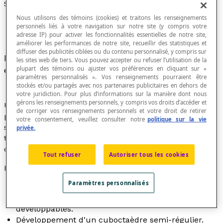
Surface développable
Nous utilisons des témoins (cookies) et traitons les renseignements
personnels liés à votre navigation sur notre site (y compris votre
adresse IP) pour activer les fonctionnalités essentielles de notre site,
améliorer les performances de notre site, recueillir des statistiques et
diffuser des publicités ciblées ou du contenu personnalisé, y compris sur
Intuitivement, surface que l’on peut rendre plane
les sites web de tiers. Vous pouvez accepter ou refuser l’utilisation de la
plupart des témoins ou ajuster vos préférences en cliquant sur «
en la découpant en surfaces plus simples.
paramètres personnalisés ». Vos renseignements pourraient être
stockés et/ou partagés avec nos partenaires publicitaires en dehors de
votre juridiction. Pour plus d’informations sur la manière dont nous
gérons les renseignements personnels, y compris vos droits d’accéder et
Une surface est considérée développable lorsqu'on
de corriger vos renseignements personnels et votre droit de retirer
peut en produire un patron sur un matériau plan et
votre consentement, veuillez consulter notre
politique sur la vie
souple tel que du papier, du carton, du tissus, etc. de
privée.
telle sorte qu'il soit possible de reconstituer le solide
correspondant par pliage simple.
Tout refuser
Autoriser tous les cookies
Exemples
Paramètres personnalisés
Une
surface conique
, une
surface cylindrique
, la
surface latérale d'un prisme, sont des surfaces
développables.
Développement d'un cuboctaèdre semi-régulier.