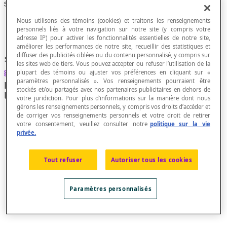
Surface conique
Nous utilisons des témoins (cookies) et traitons les renseignements
personnels liés à votre navigation sur notre site (y compris votre
adresse IP) pour activer les fonctionnalités essentielles de notre site,
améliorer les performances de notre site, recueillir des statistiques et
diffuser des publicités ciblées ou du contenu personnalisé, y compris sur
Surface engendrée par une droite, appelée
les sites web de tiers. Vous pouvez accepter ou refuser l’utilisation de la
génératrice
, qui se déplace en passant par un
plupart des témoins ou ajuster vos préférences en cliquant sur «
paramètres personnalisés ». Vos renseignements pourraient être
point fixe A, appelé
apex
, en s’appuyant sur une
stockés et/ou partagés avec nos partenaires publicitaires en dehors de
ligne courbe fermée appelée
directrice
.
votre juridiction. Pour plus d’informations sur la manière dont nous
gérons les renseignements personnels, y compris vos droits d’accéder et
de corriger vos renseignements personnels et votre droit de retirer
votre consentement, veuillez consulter notre
politique sur la vie
privée.
Tout refuser
Autoriser tous les cookies
Paramètres personnalisés