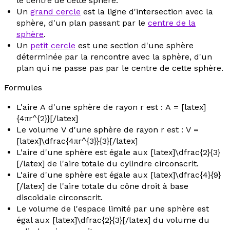
le centre de cette sphère.
Un
grand cercle
est la ligne d'intersection avec la
sphère, d'un plan passant par le
centre de la
sphère
.
Un
petit cercle
est une section d'une sphère
déterminée par la rencontre avec la sphère, d'un
plan qui ne passe pas par le centre de cette sphère.
Formules
L'aire
A
d'une sphère de rayon
r
est :
A
= [latex]
{4πr^{2}}[/latex]
Le volume
V
d'une sphère de rayon
r
est :
V
=
[latex]\dfrac{4πr^{3}}{3}[/latex]
L'aire d'une sphère est égale aux [latex]\dfrac{2}{3}
[/latex] de l'aire totale du cylindre circonscrit.
L'aire d'une sphère est égale aux [latex]\dfrac{4}{9}
[/latex] de l'aire totale du cône droit à base
discoïdale circonscrit.
Le volume de l'espace limité par une sphère est
égal aux [latex]\dfrac{2}{3}[/latex] du volume du