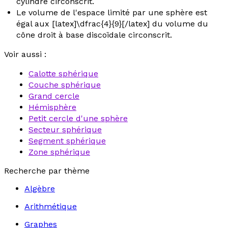
cylindre circonscrit.
Le volume de l'espace limité par une sphère est
égal aux [latex]\dfrac{4}{9}[/latex] du volume du
cône droit à base discoïdale circonscrit.
Voir aussi :
Calotte sphérique
Couche sphérique
Grand cercle
Hémisphère
Petit cercle d'une sphère
Secteur sphérique
Segment sphérique
Zone sphérique
Recherche par thème
Algèbre
Arithmétique
Graphes