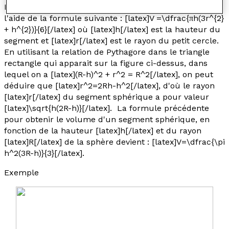
Le volume
V
d'un segment sphérique est obtenu à
l'aide de la formule suivante : [latex]V =\dfrac{πh(3r^{2}
+ h^{2})}{6}[/latex] où [latex]h[/latex] est la hauteur du
segment et [latex]r[/latex] est le rayon du petit cercle.
En utilisant la relation de Pythagore dans le triangle
rectangle qui apparait sur la figure ci-dessus, dans
lequel on a [latex](R-h)^2 + r^2 = R^2[/latex], on peut
déduire que [latex]r^2=2Rh-h^2[/latex], d'où le rayon
[latex]r[/latex] du segment sphérique a pour valeur
[latex]\sqrt{h(2R-h)}[/latex]. La formule précédente
pour obtenir le volume d'un segment sphérique, en
fonction de la hauteur [latex]h[/latex] et du rayon
[latex]R[/latex] de la sphère devient : [latex]V=\dfrac{\pi
h^2(3R-h)}{3}[/latex].
Exemple