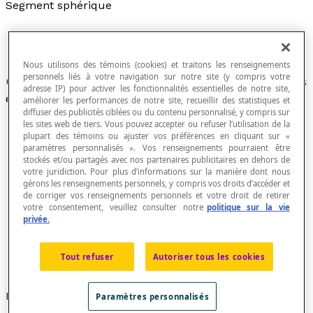
Segment sphérique
Nous utilisons des témoins (cookies) et traitons les renseignements
personnels liés à votre navigation sur notre site (y compris votre
Chacune des deux portions d'une
boule
obtenues
adresse IP) pour activer les fonctionnalités essentielles de notre site,
en coupant cette boule par un
plan
.
améliorer les performances de notre site, recueillir des statistiques et
diffuser des publicités ciblées ou du contenu personnalisé, y compris sur
les sites web de tiers. Vous pouvez accepter ou refuser l’utilisation de la
plupart des témoins ou ajuster vos préférences en cliquant sur «
paramètres personnalisés ». Vos renseignements pourraient être
stockés et/ou partagés avec nos partenaires publicitaires en dehors de
votre juridiction. Pour plus d’informations sur la manière dont nous
gérons les renseignements personnels, y compris vos droits d’accéder et
de corriger vos renseignements personnels et votre droit de retirer
votre consentement, veuillez consulter notre
politique sur la vie
privée.
Tout refuser
Autoriser tous les cookies
Formule
Paramètres personnalisés