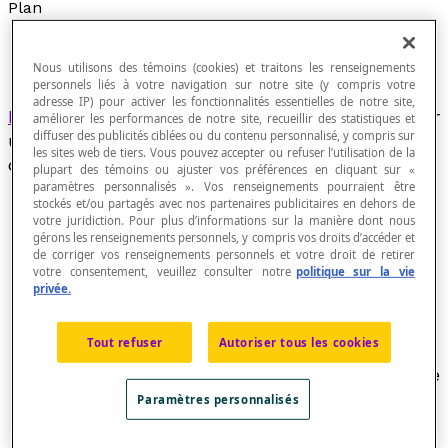
Plan
Nous utilisons des témoins (cookies) et traitons les renseignements
personnels liés à votre navigation sur notre site (y compris votre
adresse IP) pour activer les fonctionnalités essentielles de notre site,
Espace géométrique
à deux dimensions défini par
améliorer les performances de notre site, recueillir des statistiques et
diffuser des publicités ciblées ou du contenu personnalisé, y compris sur
un système d'axiomes. Un système d'axiomes
les sites web de tiers. Vous pouvez accepter ou refuser l’utilisation de la
d'un plan géométrique peut être le suivant :
plupart des témoins ou ajuster vos préférences en cliquant sur «
paramètres personnalisés ». Vos renseignements pourraient être
stockés et/ou partagés avec nos partenaires publicitaires en dehors de
A1 : Le plan géométrique est un ensemble de
votre juridiction. Pour plus d’informations sur la manière dont nous
points comprenant au moins deux éléments.
gérons les renseignements personnels, y compris vos droits d’accéder et
A2 : Toute
droite
est une partie propre du
de corriger vos renseignements personnels et votre droit de retirer
votre consentement, veuillez consulter notre
politique sur la vie
plan.
privée.
A3 : Toute paire du points du plan détermine
une droite.
Tout refuser
Autoriser tous les cookies
A4 : Soit
d
une droite du plan et
P
un point
n'appartenant pas à cette droite; alors il existe
une et une seule droite
d
' du plan qui
Paramètres personnalisés
contient
P
et n'a aucun point commun avec
d
.
On dit alors que les droites
d
et
d '
sont