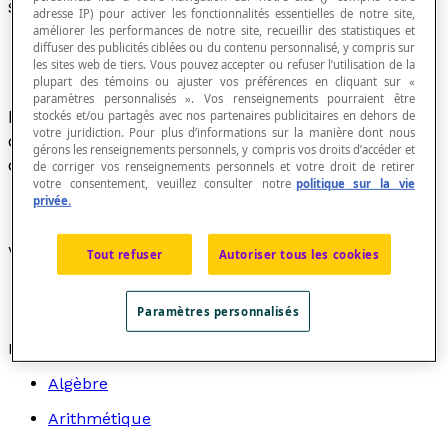
Sommet du graphique d'une fonction
adresse IP) pour activer les fonctionnalités essentielles de notre site,
améliorer les performances de notre site, recueillir des statistiques et
diffuser des publicités ciblées ou du contenu personnalisé, y compris sur
les sites web de tiers. Vous pouvez accepter ou refuser l’utilisation de la
plupart des témoins ou ajuster vos préférences en cliquant sur «
paramètres personnalisés ». Vos renseignements pourraient être
Point particulier du graphique d'une fonction où
stockés et/ou partagés avec nos partenaires publicitaires en dehors de
votre juridiction. Pour plus d’informations sur la manière dont nous
celle-ci admet un
maximum
ou un
minimum
,
gérons les renseignements personnels, y compris vos droits d’accéder et
dans un intervalle donné.
de corriger vos renseignements personnels et votre droit de retirer
votre consentement, veuillez consulter notre
politique sur la vie
privée.
Voir aussi :
Tout refuser
Autoriser tous les cookies
Maximum d'une fonction
Minimum d'une fonction
Paramètres personnalisés
Recherche par thème
Algèbre
Arithmétique