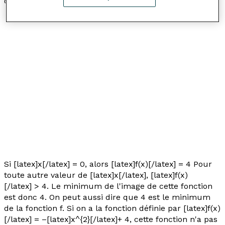
dessous :
Si [latex]x[/latex] = 0, alors [latex]f(x)[/latex] = 4 Pour
toute autre valeur de [latex]x[/latex], [latex]f(x)
[/latex] > 4. Le minimum de l'image de cette fonction
est donc 4. On peut aussi dire que 4 est le minimum
de la fonction
f.
Si on a la fonction définie par [latex]f(x)
[/latex] = –[latex]x^{2}[/latex]+ 4, cette fonction n'a pas