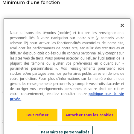
Minimum d'une fonction
Nous utilisons des témoins (cookies) et traitons les renseignements
Une fonction [latex]f[/latex] définie dans un
personnels liés à votre navigation sur notre site (y compris votre
sous-ensemble E de nombres réels admet un
adresse IP) pour activer les fonctionnalités essentielles de notre site,
améliorer les performances de notre site, recueillir des statistiques et
minimum
m
en un point [latex]a[/latex] de E si
m
diffuser des publicités ciblées ou du contenu personnalisé, y compris sur
= [latex]f(a)[/latex] et si, quel que soit
les sites web de tiers. Vous pouvez accepter ou refuser l’utilisation de la
[latex]x[/latex] de E, [latex]f(x)[/latex] est
plupart des témoins ou ajuster vos préférences en cliquant sur «
paramètres personnalisés ». Vos renseignements pourraient être
supérieur ou égal à [latex]f(a)[/latex].
stockés et/ou partagés avec nos partenaires publicitaires en dehors de
votre juridiction. Pour plus d’informations sur la manière dont nous
gérons les renseignements personnels, y compris vos droits d’accéder et
de corriger vos renseignements personnels et votre droit de retirer
On dit alors que
m
est le minimum de l'ensemble des
votre consentement, veuillez consulter notre
politique sur la vie
images de [latex]f[/latex].
privée.
Exemple
Tout refuser
Autoriser tous les cookies
Soit la fonction définie par [latex]f(x)[/latex] =
[latex]x^{2}[/latex]+ 4, représentée par la parabole ci-
Paramètres personnalisés