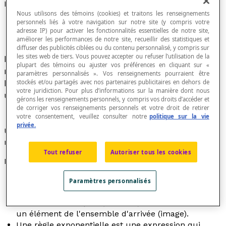
Règle
Nous utilisons des témoins (cookies) et traitons les renseignements
personnels liés à votre navigation sur notre site (y compris votre
adresse IP) pour activer les fonctionnalités essentielles de notre site,
améliorer les performances de notre site, recueillir des statistiques et
diffuser des publicités ciblées ou du contenu personnalisé, y compris sur
les sites web de tiers. Vous pouvez accepter ou refuser l’utilisation de la
Lien - mathématique ou non - qui décrit une
plupart des témoins ou ajuster vos préférences en cliquant sur «
relation entre les éléments de deux ensembles.
paramètres personnalisés ». Vos renseignements pourraient être
Dans plusieurs cas, un de ces ensembles est
stockés et/ou partagés avec nos partenaires publicitaires en dehors de
votre juridiction. Pour plus d’informations sur la manière dont nous
une suite ordonnée de nombres appelés
rangs
.
gérons les renseignements personnels, y compris vos droits d’accéder et
de corriger vos renseignements personnels et votre droit de retirer
votre consentement, veuillez consulter notre
politique sur la vie
privée.
Une règle est aussi appelée une
loi
ou une
condition
mathématique.
Tout refuser
Autoriser tous les cookies
Exemples
Une règle d'une fonction est l'expression qui définit
Paramètres personnalisés
la relation qui existe entre chaque valeur de
l'ensemble de départ (domaine) d'une fonction et
un élément de l'ensemble d'arrivée (image).
Une règle exponentielle est une expression qui