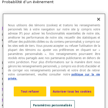
Probabilité d'un évènement
Nous utilisons des témoins (cookies) et traitons les renseignements
Rapport
entre le nombre de résultats favorables
personnels liés à votre navigation sur notre site (y compris votre
à l'évènement au nombre de résultats possibles
adresse IP) pour activer les fonctionnalités essentielles de notre site,
améliorer les performances de notre site, recueillir des statistiques et
de l'expérience aléatoire, lorsque chacun des
diffuser des publicités ciblées ou du contenu personnalisé, y compris sur
résultats a autant de chance de se produire.
les sites web de tiers. Vous pouvez accepter ou refuser l’utilisation de la
plupart des témoins ou ajuster vos préférences en cliquant sur «
paramètres personnalisés ». Vos renseignements pourraient être
stockés et/ou partagés avec nos partenaires publicitaires en dehors de
votre juridiction. Pour plus d’informations sur la manière dont nous
Rapport du nombre d'éléments (
résultats favorables
)
gérons les renseignements personnels, y compris vos droits d’accéder et
d'un
évè
nement
au nombre total de
résultats
possibles
de corriger vos renseignements personnels et votre droit de retirer
de l'expérience aléatoire, lorsque chacun de ces
votre consentement, veuillez consulter notre
politique sur la vie
résultats a autant de chances de se produire.
privée.
Il est souvent possible de calculer la
probabilité
théorique
d'un évènement. Mais, il arrive que l'on doive
Tout refuser
Autoriser tous les cookies
avoir recours à la probabilité
expérimentale ou
fréquentielle
. La
probabilité théorique
d'obtenir un 6
en lançant un dé honnête à six faces numérotées de 1
Paramètres personnalisés