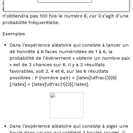
à 6 est [latex]\dfrac{1}{6}[/latex]. Si on effectue 600
lancers de ce dé, il est presque assuré qu'on
n'obtiendra pas 100 fois le numéro 6, car il s'agit d'une
probabilité fréquentielle.
Exemples
Dans l'expérience aléatoire qui consiste à lancer un
dé honnête à 6 faces numérotées de 1 à 6, la
probabilité de l'évènement « obtenir un nombre pair
» est de 3 chances sur 6. Il y a 3 résultats
favorables, soit 2, 4 et 6, sur les 6 résultats
possibles : P (nombre pair) = [latex]\dfrac{3}{6}
[/latex] = [latex]\dfrac{1}{2}[/latex].
Dans l'expérience aléatoire qui consiste à piger une
boule dans un sac qui contient 3 boules rouges, 2