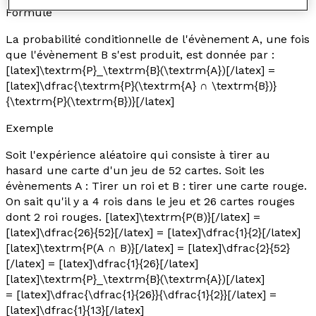
Formule
La probabilité conditionnelle de l'évènement A, une fois
que l'évènement B s'est produit, est donnée par :
[latex]\textrm{P}_\textrm{B}(\textrm{A})[/latex] =
[latex]\dfrac{\textrm{P}(\textrm{A} ∩ \textrm{B})}
{\textrm{P}(\textrm{B})}[/latex]
Exemple
Soit l'expérience aléatoire qui consiste à tirer au
hasard une carte d'un jeu de 52 cartes. Soit les
évènements A : Tirer un roi et B : tirer une carte rouge.
On sait qu'il y a 4 rois dans le jeu et 26 cartes rouges
dont 2 roi rouges. [latex]\textrm{P(B)}[/latex] =
[latex]\dfrac{26}{52}[/latex] = [latex]\dfrac{1}{2}[/latex]
[latex]\textrm{P(A ∩ B)}[/latex] = [latex]\dfrac{2}{52}
[/latex] = [latex]\dfrac{1}{26}[/latex]
[latex]\textrm{P}_\textrm{B}(\textrm{A})[/latex]
= [latex]\dfrac{\dfrac{1}{26}}{\dfrac{1}{2}}[/latex] =
[latex]\dfrac{1}{13}[/latex]