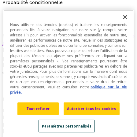
Probabilité conditionnelle
Nous utilisons des témoins (cookies) et traitons les renseignements
personnels liés à votre navigation sur notre site (y compris votre
Si
A
et
B
sont deux
évènements
d'une
expérience
adresse IP) pour activer les fonctionnalités essentielles de notre site,
améliorer les performances de notre site, recueillir des statistiques et
aléatoire
, alors la probabilité conditionnelle de
diffuser des publicités ciblées ou du contenu personnalisé, y compris sur
l'évènement
A
, une fois que l'évènement
B
s'est
les sites web de tiers. Vous pouvez accepter ou refuser l’utilisation de la
plupart des témoins ou ajuster vos préférences en cliquant sur «
produit, est le
rapport
de la probabilité que
A
et
paramètres personnalisés ». Vos renseignements pourraient être
B
se produisent simultanément à la probabilité
stockés et/ou partagés avec nos partenaires publicitaires en dehors de
de
B
(considérée ici comme non nulle).
votre juridiction. Pour plus d’informations sur la manière dont nous
gérons les renseignements personnels, y compris vos droits d’accéder et
de corriger vos renseignements personnels et votre droit de retirer
votre consentement, veuillez consulter notre
politique sur la vie
privée.
Notation
Tout refuser
Autoriser tous les cookies
La façon de noter la « probabilité conditionnelle de
l'évènement A une fois qu'un évènement B s'est
produit » est [latex]\textrm{P}_\textrm{B}(\textrm{A})
Paramètres personnalisés
[/latex] qui se lit : « la probabilité de A selon B ».