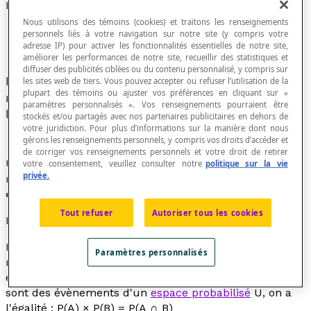
Évènements indépendants
Nous utilisons des témoins (cookies) et traitons les renseignements
personnels liés à votre navigation sur notre site (y compris votre
adresse IP) pour activer les fonctionnalités essentielles de notre site,
améliorer les performances de notre site, recueillir des statistiques et
diffuser des publicités ciblées ou du contenu personnalisé, y compris sur
Évènements tels que la réalisation ou la non
les sites web de tiers. Vous pouvez accepter ou refuser l’utilisation de la
plupart des témoins ou ajuster vos préférences en cliquant sur «
réalisation de l'un n'affecte pas la probabilité de
paramètres personnalisés ». Vos renseignements pourraient être
la réalisation de l'autre.
stockés et/ou partagés avec nos partenaires publicitaires en dehors de
votre juridiction. Pour plus d’informations sur la manière dont nous
gérons les renseignements personnels, y compris vos droits d’accéder et
de corriger vos renseignements personnels et votre droit de retirer
Un évènement dont la réalisation ne dépend pas du
votre consentement, veuillez consulter notre
politique sur la vie
privée.
résultat d'un autre évènement est parfois appelé un
évènement simple
.
Tout refuser
Autoriser tous les cookies
Propriété
La probabilité que deux évènements indépendants se
Paramètres personnalisés
réalisent dans une même
expérience aléatoire
est
égale au produit de leurs probabilités. Ainsi, si A et B
sont des évènements d'un
espace probabilisé
U, on a
l'égalité : P(A) × P(B) = P(A ∩ B)