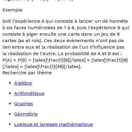
Exemple
Soit l'expérience A qui consiste à lancer un dé honnête
à six faces numérotées de 1 à 6, puis l'expérience B qui
consiste à piger ensuite une carte dans un jeu de 8
cartes (as et rois). Ces deux évènements n'ont pas de
lien entre eux et la réalisation de l'un n’influence pas
la réalisation de l'autre.
La probabilité de A et B est :
P(A) × P(B) = [latex]\frac{1}{6}[/latex] × [latex]\frac{1}{8}
[/latex] = [latex]\frac{1}{48}[/latex].
Recherche par thème
Algèbre
Arithmétique
Graphes
Géométrie
Logique et langage mathématique