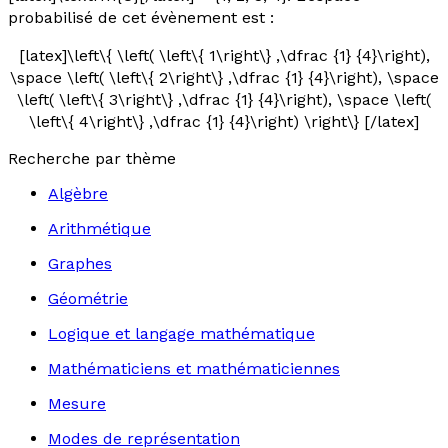
probabilisé de cet évènement est :
[latex]\left\{ \left( \left\{ 1\right\} ,\dfrac {1} {4}\right),
\space \left( \left\{ 2\right\} ,\dfrac {1} {4}\right), \space
\left( \left\{ 3\right\} ,\dfrac {1} {4}\right), \space \left(
\left\{ 4\right\} ,\dfrac {1} {4}\right) \right\} [/latex]
Recherche par thème
Algèbre
Arithmétique
Graphes
Géométrie
Logique et langage mathématique
Mathématiciens et mathématiciennes
Mesure
Modes de représentation