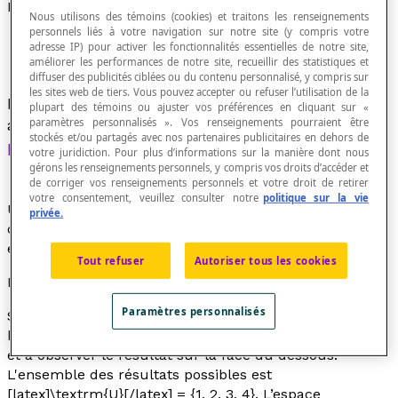
Espace probabilisé
Nous utilisons des témoins (cookies) et traitons les renseignements
personnels liés à votre navigation sur notre site (y compris votre
adresse IP) pour activer les fonctionnalités essentielles de notre site,
améliorer les performances de notre site, recueillir des statistiques et
diffuser des publicités ciblées ou du contenu personnalisé, y compris sur
les sites web de tiers. Vous pouvez accepter ou refuser l’utilisation de la
Ensemble d'
évènements
d'une expérience
plupart des témoins ou ajuster vos préférences en cliquant sur «
paramètres personnalisés ». Vos renseignements pourraient être
aléatoire dans laquelle on a attribué une
stockés et/ou partagés avec nos partenaires publicitaires en dehors de
probabilité
à chaque évènement.
votre juridiction. Pour plus d’informations sur la manière dont nous
gérons les renseignements personnels, y compris vos droits d’accéder et
de corriger vos renseignements personnels et votre droit de retirer
votre consentement, veuillez consulter notre
politique sur la vie
Un espace probabilisé est ainsi un ensemble de
privée.
couples
évènement-probabilité
. L'espace probabilisé
est synonyme d'
espace de probabilité
.
Tout refuser
Autoriser tous les cookies
Exemple
Paramètres personnalisés
Soit l’expérience aléatoire qui consiste à lancer un dé
honnête à quatre faces (tétraèdre) numérotées de 1 à 4
et à observer le résultat sur la face du dessous.
L'ensemble des résultats possibles est
[latex]\textrm{U}[/latex] = {1, 2, 3, 4}. L’espace