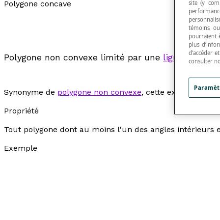
Polygone concave
site (y com
performance
personnalisé
témoins ou
pourraient 
plus d’info
d’accéder e
Polygone non convexe limité par une
ligne polygon
consulter n
Paramèt
Synonyme de
polygone non convexe
, cette expression e
Propriété
Tout polygone dont au moins l'un des angles intérieurs 
Exemple