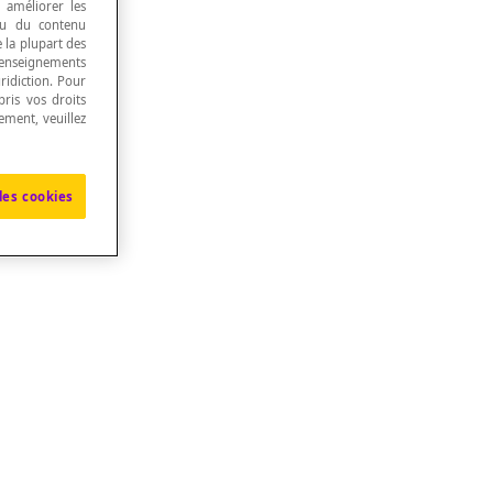
, améliorer les
 ou du contenu
e la plupart des
renseignements
ridiction. Pour
ris vos droits
ement, veuillez
les cookies