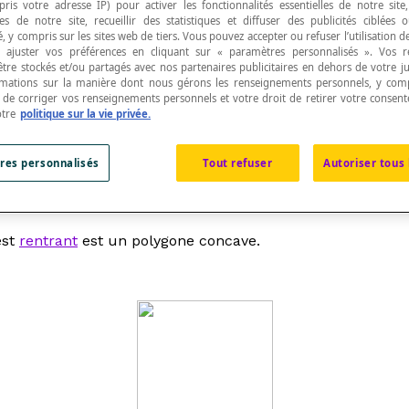
pris votre adresse IP) pour activer les fonctionnalités essentielles de notre site
s de notre site, recueillir des statistiques et diffuser des publicités ciblées
, y compris sur les sites web de tiers. Vous pouvez accepter ou refuser l’utilisation d
 ajuster vos préférences en cliquant sur « paramètres personnalisés ». Vos 
être stockés et/ou partagés avec nos partenaires publicitaires en dehors de votre ju
rmations sur la manière dont nous gérons les renseignements personnels, y comp
t de corriger vos renseignements personnels et votre droit de retirer votre consent
ale simple
.
otre
politique sur la vie privée.
res personnalisés
Tout refuser
Autoriser tous 
st maintenant désuète.
est
rentrant
est un polygone concave.