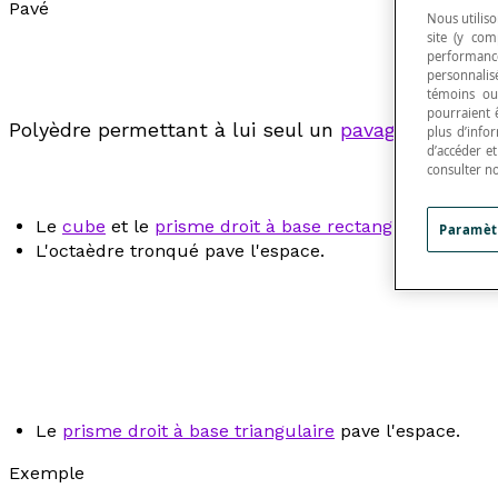
Pavé
Nous utiliso
site (y com
performance
personnalisé
témoins ou
pourraient 
Polyèdre permettant à lui seul un
pavage
de l'espa
plus d’info
d’accéder e
consulter n
Le
cube
et le
prisme droit à base rectangulaire
pavent
Paramèt
L'octaèdre tronqué pave l'espace.
Le
prisme droit à base triangulaire
pave l'espace.
Exemple