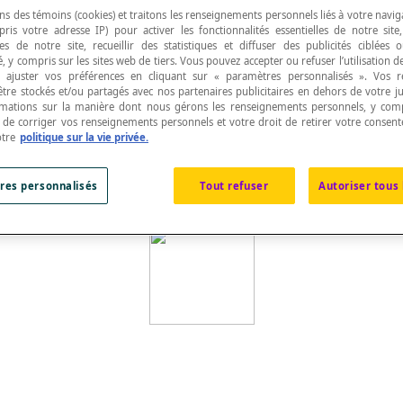
ns des témoins (cookies) et traitons les renseignements personnels liés à votre navig
pris votre adresse IP) pour activer les fonctionnalités essentielles de notre site
s de notre site, recueillir des statistiques et diffuser des publicités ciblées
, y compris sur les sites web de tiers. Vous pouvez accepter ou refuser l’utilisation d
 ajuster vos préférences en cliquant sur « paramètres personnalisés ». Vos 
être stockés et/ou partagés avec nos partenaires publicitaires en dehors de votre ju
ce.
rmations sur la manière dont nous gérons les renseignements personnels, y comp
t de corriger vos renseignements personnels et votre droit de retirer votre consent
otre
politique sur la vie privée.
 l'espace.
res personnalisés
Tout refuser
Autoriser tous 