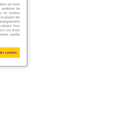
ation sur notre
, améliorer les
 ou du contenu
e la plupart des
renseignements
ridiction. Pour
ris vos droits
ement, veuillez
les cookies