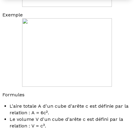
Exemple
Formules
L'aire totale
A
d'un cube d'arête
c
est définie par la
relation :
A
= 6
c
².
Le volume
V
d'un cube d'arête
c
est défini par la
relation :
V
=
c
³.