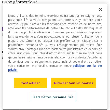
Cube géométrique
Nous utilisons des témoins (cookies) et traitons les renseignements
personnels liés à votre navigation sur notre site (y compris votre
adresse IP) pour activer les fonctionnalités essentielles de notre site,
Polyèdre
régulier dont les six faces sont de
améliorer les performances de notre site, recueillir des statistiques et
diffuser des publicités ciblées ou du contenu personnalisé, y compris sur
forme carrée.
les sites web de tiers. Vous pouvez accepter ou refuser l’utilisation de la
plupart des témoins ou ajuster vos préférences en cliquant sur «
paramètres personnalisés ». Vos renseignements pourraient être
stockés et/ou partagés avec nos partenaires publicitaires en dehors de
Le cube est un
solide développable
. Voici un
votre juridiction. Pour plus d’informations sur la manière dont nous
développement du cube :
gérons les renseignements personnels, y compris vos droits d’accéder et
de corriger vos renseignements personnels et votre droit de retirer
votre consentement, veuillez consulter notre
politique sur la vie
privée.
Tout refuser
Autoriser tous les cookies
Paramètres personnalisés