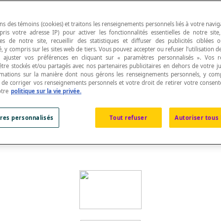
ns des témoins (cookies) et traitons les renseignements personnels liés à votre navig
pris votre adresse IP) pour activer les fonctionnalités essentielles de notre site
s de notre site, recueillir des statistiques et diffuser des publicités ciblées
, y compris sur les sites web de tiers. Vous pouvez accepter ou refuser l’utilisation d
ne suite finie de
segments de droite
ayant une ext
 ajuster vos préférences en cliquant sur « paramètres personnalisés ». Vos 
être stockés et/ou partagés avec nos partenaires publicitaires en dehors de votre ju
rmations sur la manière dont nous gérons les renseignements personnels, y comp
t de corriger vos renseignements personnels et votre droit de retirer votre consent
otre
politique sur la vie privée.
res personnalisés
Tout refuser
Autoriser tous 
eux extrémités sont confondues. Une
ligne simple
brisée f