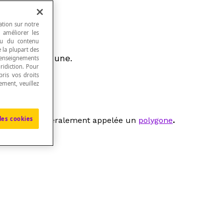
ation sur notre
, améliorer les
 ou du contenu
e la plupart des
rémité commune.
renseignements
ridiction. Pour
ris vos droits
ement, veuillez
les cookies
ermée est généralement appelée un
polygone
.