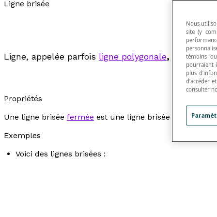
Ligne brisée
Nous utiliso
site (y com
performance
personnalisé
Ligne, appelée parfois
ligne polygonale
,
formée d'u
témoins ou
pourraient 
plus d’info
d’accéder e
consulter n
Propriétés
Paramèt
Une ligne brisée
fermée
est une ligne brisée dont les d
Exemples
Voici des lignes brisées :