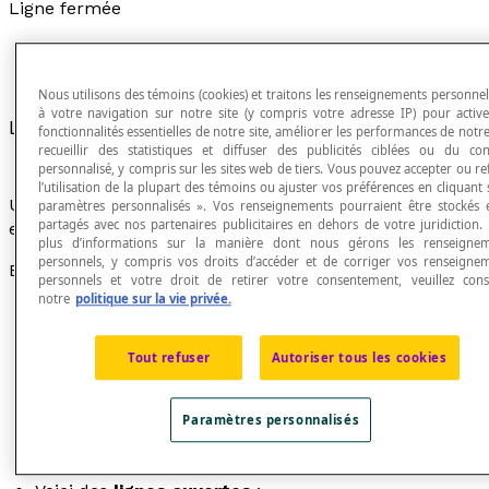
Ligne fermée
Nous utilisons des témoins (cookies) et traitons les renseignements personnels
à votre navigation sur notre site (y compris votre adresse IP) pour active
Ligne dont les extrémités sont confondues.
fonctionnalités essentielles de notre site, améliorer les performances de notre 
recueillir des statistiques et diffuser des publicités ciblées ou du co
personnalisé, y compris sur les sites web de tiers. Vous pouvez accepter ou re
l’utilisation de la plupart des témoins ou ajuster vos préférences en cliquant 
Une ligne dont les extrémités ne sont pas confondues
paramètres personnalisés ». Vos renseignements pourraient être stockés 
partagés avec nos partenaires publicitaires en dehors de votre juridiction.
est une
ligne ouverte
ou une
ligne non fermée
.
plus d’informations sur la manière dont nous gérons les renseigne
personnels, y compris vos droits d’accéder et de corriger vos renseigne
Exemples
personnels et votre droit de retirer votre consentement, veuillez cons
notre
politique sur la vie privée.
Voici des lignes fermées :
Tout refuser
Autoriser tous les cookies
Paramètres personnalisés