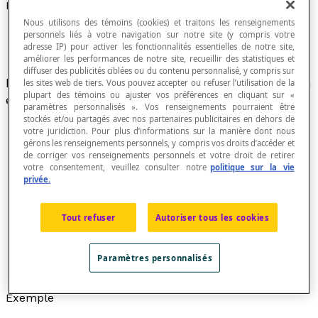
Éléments homologues
Nous utilisons des témoins (cookies) et traitons les renseignements
personnels liés à votre navigation sur notre site (y compris votre
adresse IP) pour activer les fonctionnalités essentielles de notre site,
améliorer les performances de notre site, recueillir des statistiques et
diffuser des publicités ciblées ou du contenu personnalisé, y compris sur
Éléments qui se correspondent dans une relation
les sites web de tiers. Vous pouvez accepter ou refuser l’utilisation de la
plupart des témoins ou ajuster vos préférences en cliquant sur «
entre deux
figures géométriques
.
paramètres personnalisés ». Vos renseignements pourraient être
stockés et/ou partagés avec nos partenaires publicitaires en dehors de
votre juridiction. Pour plus d’informations sur la manière dont nous
gérons les renseignements personnels, y compris vos droits d’accéder et
de corriger vos renseignements personnels et votre droit de retirer
Des objets géométriques homologues de
figures
votre consentement, veuillez consulter notre
politique sur la vie
semblables
,
isométriques
ou
congruentes
sont des
privée.
objets qui se correspondent dans ces figures ou qui
sont placés de manières semblables.
Tout refuser
Autoriser tous les cookies
Des éléments homologues de
rapports
égaux sont
des nombres qui occupent des positions identiques
dans ces rapports, soit le numérateur ou le
Paramètres personnalisés
dénominateur.
Exemple