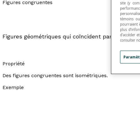
Figures congruentes
site (y com
performance
personnalisé
témoins ou
pourraient 
plus d’info
d’accéder e
Figures géométriques qui coïncident parfaitemen
consulter n
Paramèt
Propriété
Des figures congruentes sont isométriques.
Exemple