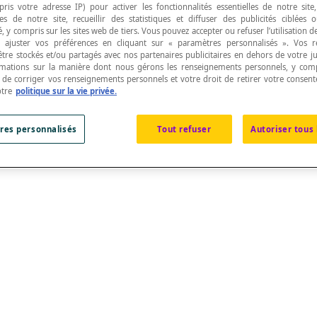
pris votre adresse IP) pour activer les fonctionnalités essentielles de notre site
s de notre site, recueillir des statistiques et diffuser des publicités ciblées
, y compris sur les sites web de tiers. Vous pouvez accepter ou refuser l’utilisation d
 ajuster vos préférences en cliquant sur « paramètres personnalisés ». Vos 
être stockés et/ou partagés avec nos partenaires publicitaires en dehors de votre ju
rmations sur la manière dont nous gérons les renseignements personnels, y comp
t de corriger vos renseignements personnels et votre droit de retirer votre consent
t quand on les superpose par un
déplacement
.
otre
politique sur la vie privée.
res personnalisés
Tout refuser
Autoriser tous 