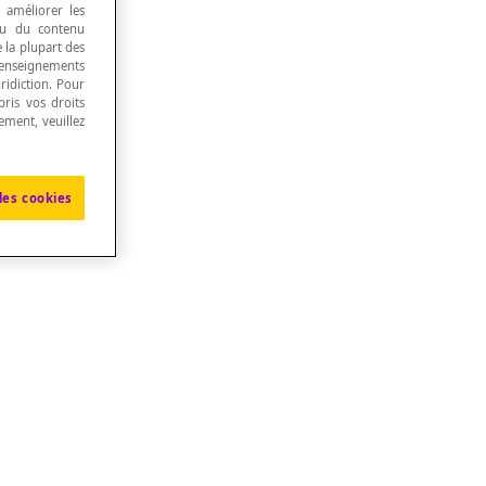
, améliorer les
 ou du contenu
e la plupart des
renseignements
ridiction. Pour
ris vos droits
ement, veuillez
les cookies