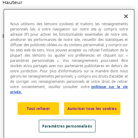
Hauteur
Nous utilisons des témoins (cookies) et traitons les renseignements
personnels liés à votre navigation sur notre site (y compris votre
adresse IP) pour activer les fonctionnalités essentielles de notre site,
Dimension d'un objet de sa base à son sommet.
améliorer les performances de notre site, recueillir des statistiques et
diffuser des publicités ciblées ou du contenu personnalisé, y compris sur
les sites web de tiers. Vous pouvez accepter ou refuser l’utilisation de la
plupart des témoins ou ajuster vos préférences en cliquant sur «
paramètres personnalisés ». Vos renseignements pourraient être
Le mot
hauteur
désigne souvent la mesure de cette
stockés et/ou partagés avec nos partenaires publicitaires en dehors de
dimension ou du segment qui la représente.
votre juridiction. Pour plus d’informations sur la manière dont nous
Dans un prisme droit à base rectangulaire, la
gérons les renseignements personnels, y compris vos droits d’accéder et
de corriger vos renseignements personnels et votre droit de retirer
hauteur est la grandeur qui mesure la troisième
votre consentement, veuillez consulter notre
politique sur la vie
dimension de ce prisme. Les dimensions de la base
privée.
d'un
prisme droit à base rectangulaire
sont sa
longueur et sa largeur.
Tout refuser
Autoriser tous les cookies
Dans le cas d'un cube, les trois dimensions sont
identiques.
La hauteur est un
segment de droite
Paramètres personnalisés
perpendiculaire qui passe par un sommet d'un
triangle
, d'un
cône
ou d'une
pyramide
jusqu'à leur