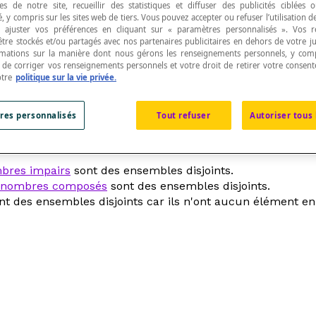
s de notre site, recueillir des statistiques et diffuser des publicités ciblées
, y compris sur les sites web de tiers. Vous pouvez accepter ou refuser l’utilisation d
 ajuster vos préférences en cliquant sur « paramètres personnalisés ». Vos 
être stockés et/ou partagés avec nos partenaires publicitaires en dehors de votre ju
rmations sur la manière dont nous gérons les renseignements personnels, y comp
t de corriger vos renseignements personnels et votre droit de retirer votre consent
otre
politique sur la vie privée.
ommun.
res personnalisés
Tout refuser
Autoriser tous 
bres impairs
sont des ensembles disjoints.
nombres composés
sont des ensembles disjoints.
0} sont des ensembles disjoints car ils n'ont aucun élément