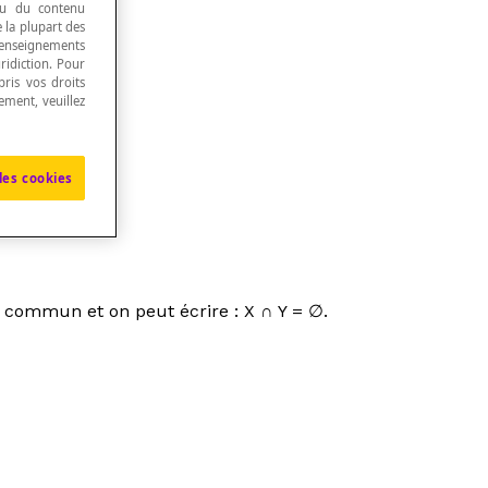
 ou du contenu
e la plupart des
renseignements
ridiction. Pour
ris vos droits
ement, veuillez
les cookies
 en commun et on peut écrire : X ∩ Y = ∅.