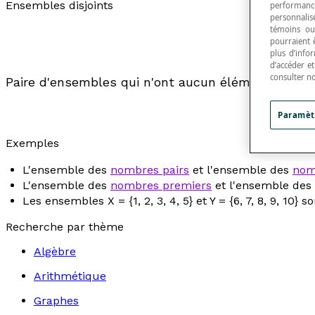
Ensembles disjoints
performance
personnalisé
témoins ou
pourraient 
plus d’info
d’accéder e
consulter n
Paire d'ensembles qui n'ont aucun élément en c
Paramèt
Exemples
L'ensemble des
nombres pairs
et l'ensemble des
nom
L'ensemble des
nombres premiers
et l'ensemble des
Les ensembles X = {1, 2, 3, 4, 5} et Y = {6, 7, 8, 9, 1
Recherche par thème
Algèbre
Arithmétique
Graphes