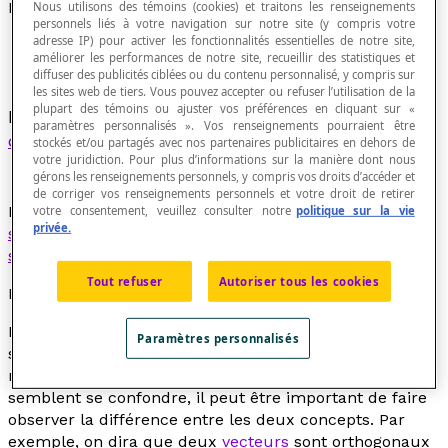
Droites orthogonales
Nous utilisons des témoins (cookies) et traitons les renseignements
personnels liés à votre navigation sur notre site (y compris votre
adresse IP) pour activer les fonctionnalités essentielles de notre site,
améliorer les performances de notre site, recueillir des statistiques et
diffuser des publicités ciblées ou du contenu personnalisé, y compris sur
les sites web de tiers. Vous pouvez accepter ou refuser l’utilisation de la
plupart des témoins ou ajuster vos préférences en cliquant sur «
Droites de l'espace qui sont
parallèles
à des
paramètres personnalisés ». Vos renseignements pourraient être
droites perpendiculaires
.
stockés et/ou partagés avec nos partenaires publicitaires en dehors de
votre juridiction. Pour plus d’informations sur la manière dont nous
gérons les renseignements personnels, y compris vos droits d’accéder et
de corriger vos renseignements personnels et votre droit de retirer
Des droites
orthogonales
ne sont pas nécessairement
votre consentement, veuillez consulter notre
politique sur la vie
privée.
sécantes
, mais des droites perpendiculaires sont
sécantes
, par définition.
Tout refuser
Autoriser tous les cookies
Note didactique
Même si, dans l'enseignement secondaire, où on
Paramètres personnalisés
s'intéresse principalement aux figures planes, les
notions de perpendicularité et d'orthogonalité
semblent se confondre, il peut être important de faire
observer la différence entre les deux concepts. Par
exemple, on dira que deux
vecteurs
sont orthogonaux