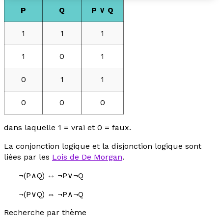
P
Q
P ∨
Q
1
1
1
1
0
1
0
1
1
0
0
0
dans laquelle 1 = vrai et 0 = faux.
La conjonction logique et la disjonction logique sont
liées par les
Lois de De Morgan
.
¬(P∧Q) ⇔ ¬P∨¬Q
¬(P∨Q) ⇔ ¬P∧¬Q
Recherche par thème