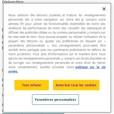
Disjonction
Nous utilisons des témoins (cookies) et traitons les renseignements
personnels liés à votre navigation sur notre site (y compris votre
adresse IP) pour activer les fonctionnalités essentielles de notre site,
améliorer les performances de notre site, recueillir des statistiques et
La disjonction de deux
propositions
P et Q est la
diffuser des publicités ciblées ou du contenu personnalisé, y compris sur
proposition qui est vraie si l’une au moins des
les sites web de tiers. Vous pouvez accepter ou refuser l’utilisation de la
plupart des témoins ou ajuster vos préférences en cliquant sur «
deux propositions P et Q est vraie, et fausse si
paramètres personnalisés ». Vos renseignements pourraient être
les deux propositions sont fausses.
stockés et/ou partagés avec nos partenaires publicitaires en dehors de
votre juridiction. Pour plus d’informations sur la manière dont nous
gérons les renseignements personnels, y compris vos droits d’accéder et
de corriger vos renseignements personnels et votre droit de retirer
votre consentement, veuillez consulter notre
politique sur la vie
Symbole
privée.
La disjonction des propositions P et Q est notée « P ∨
Q » et se lit « P ou Q ».
Tout refuser
Autoriser tous les cookies
Propriété
Paramètres personnalisés
La table de vérité de la disjonction logique est la
suivante :