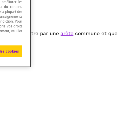
, améliorer les
 ou du contenu
e la plupart des
renseignements
ridiction. Pour
ris vos droits
ement, veuillez
 moins une autre par une
arête
commune et que
les cookies