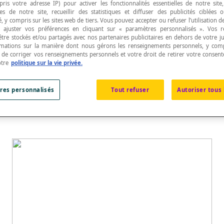
pris votre adresse IP) pour activer les fonctionnalités essentielles de notre site
s de notre site, recueillir des statistiques et diffuser des publicités ciblées
, y compris sur les sites web de tiers. Vous pouvez accepter ou refuser l’utilisation d
 ajuster vos préférences en cliquant sur « paramètres personnalisés ». Vos 
être stockés et/ou partagés avec nos partenaires publicitaires en dehors de votre ju
rmations sur la manière dont nous gérons les renseignements personnels, y comp
t de corriger vos renseignements personnels et votre droit de retirer votre consent
sme
de telle sorte que chaque face soit reliée à au
otre
politique sur la vie privée.
u moins deux à deux.
res personnalisés
Tout refuser
Autoriser tous 