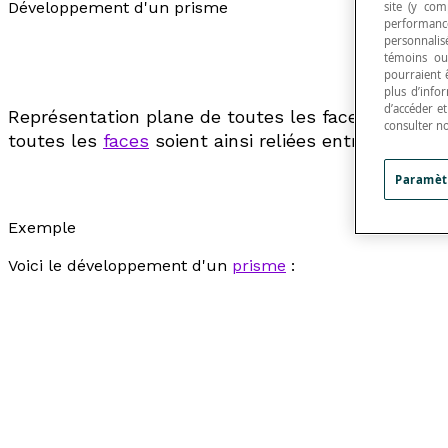
Développement d'un prisme
site (y com
performance
personnalisé
témoins ou
pourraient 
plus d’info
d’accéder e
Représentation plane de toutes les faces d'un
pri
consulter n
toutes les
faces
soient ainsi reliées entre elles a
Paramèt
Exemple
Voici le développement d'un
prisme
: