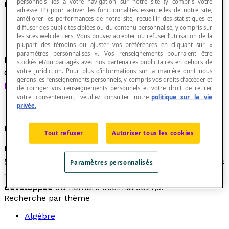
personnels liés à votre navigation sur notre site (y compris votre
Développement décimal d'un nombre
adresse IP) pour activer les fonctionnalités essentielles de notre site,
améliorer les performances de notre site, recueillir des statistiques et
diffuser des publicités ciblées ou du contenu personnalisé, y compris sur
les sites web de tiers. Vous pouvez accepter ou refuser l’utilisation de la
plupart des témoins ou ajuster vos préférences en cliquant sur «
paramètres personnalisés ». Vos renseignements pourraient être
Dans un
système de numération
en base dix,
stockés et/ou partagés avec nos partenaires publicitaires en dehors de
décomposition d'un nombre à l'aide de
votre juridiction. Pour plus d’informations sur la manière dont nous
gérons les renseignements personnels, y compris vos droits d’accéder et
puissances
de dix.
de corriger vos renseignements personnels et votre droit de retirer
votre consentement, veuillez consulter notre
politique sur la vie
privée.
Exemple
Tout refuser
Autoriser tous les cookies
Le développement décimal du nombre 5027,3 est :
3
2
1
0
5027,3 = (5 × 10
) + (0 × 10
) + (2 × 10
) + (7 × 10
) + (3 ×
Paramètres personnalisés
-1
10
) Ce développement porte aussi le nom d'
écriture
développée
du nombre décimal 5027,3.
Recherche par thème
Algèbre