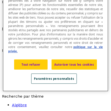
personnels liés à votre navigation sur notre site (y compris votre
Puissance
adresse IP) pour activer les fonctionnalités essentielles de notre site,
améliorer les performances de notre site, recueillir des statistiques et
diffuser des publicités ciblées ou du contenu personnalisé, y compris sur
les sites web de tiers. Vous pouvez accepter ou refuser l’utilisation de la
plupart des témoins ou ajuster vos préférences en cliquant sur «
paramètres personnalisés ». Vos renseignements pourraient être
Résultat d'une
exponentiation
.
stockés et/ou partagés avec nos partenaires publicitaires en dehors de
votre juridiction. Pour plus d’informations sur la manière dont nous
gérons les renseignements personnels, y compris vos droits d’accéder et
de corriger vos renseignements personnels et votre droit de retirer
votre consentement, veuillez consulter notre
politique sur la vie
Exemples
privée.
Dans l'opération « 3[latex]^{4}[/latex] = 81 », le
Tout refuser
Autoriser tous les cookies
nombre 81 est la puissance de 3 élevé à l'exposant
4.
Dans l'opération « 25[latex]^{\frac{1}{2}}[/latex] = 5 »,
Paramètres personnalisés
le nombre 5 est la puissance de 25 élevé à
l'exposant [latex]\frac{1}{2}[/latex].
Recherche par thème
Algèbre