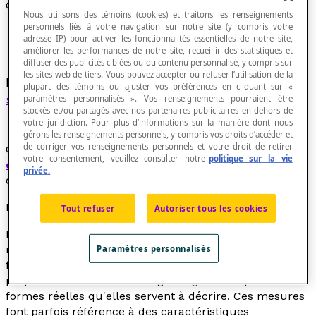
Convexité
Nous utilisons des témoins (cookies) et traitons les renseignements
personnels liés à votre navigation sur notre site (y compris votre
adresse IP) pour activer les fonctionnalités essentielles de notre site,
améliorer les performances de notre site, recueillir des statistiques et
diffuser des publicités ciblées ou du contenu personnalisé, y compris sur
les sites web de tiers. Vous pouvez accepter ou refuser l’utilisation de la
Partie d'un objet ayant une forme bombée,
plupart des témoins ou ajuster vos préférences en cliquant sur «
saillante
ou incurvée vers l'extérieur.
paramètres personnalisés ». Vos renseignements pourraient être
stockés et/ou partagés avec nos partenaires publicitaires en dehors de
votre juridiction. Pour plus d’informations sur la manière dont nous
gérons les renseignements personnels, y compris vos droits d’accéder et
de corriger vos renseignements personnels et votre droit de retirer
Ce terme caractérise une forme par rapport à la
votre consentement, veuillez consulter notre
politique sur la vie
concavité
. On peut mesurer le degré de convexité (ou
privée.
de concavité) d'une figure ou d'une partie d'une figure.
Note didactique
Tout refuser
Autoriser tous les cookies
La courbure - et donc la convexité ou la concavité - la
rugosité, les
arêtes
, les
angles
, les
sommets
, etc. des
Paramètres personnalisés
figures planes ou tridimensionnelles sont des
propriétés mesurables de figures géométriques et des
formes réelles qu'elles servent à décrire. Ces mesures
font parfois référence à des caractéristiques