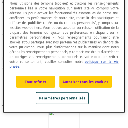
Concave
Nous utilisons des témoins (cookies) et traitons les renseignements
personnels liés à votre navigation sur notre site (y compris votre
adresse IP) pour activer les fonctionnalités essentielles de notre site,
améliorer les performances de notre site, recueillir des statistiques et
diffuser des publicités ciblées ou du contenu personnalisé, y compris sur
les sites web de tiers. Vous pouvez accepter ou refuser l’utilisation de la
plupart des témoins ou ajuster vos préférences en cliquant sur «
Synonyme de non convexe.
paramètres personnalisés ». Vos renseignements pourraient être
stockés et/ou partagés avec nos partenaires publicitaires en dehors de
votre juridiction. Pour plus d’informations sur la manière dont nous
gérons les renseignements personnels, y compris vos droits d’accéder et
de corriger vos renseignements personnels et votre droit de retirer
Exemple
votre consentement, veuillez consulter notre
politique sur la vie
privée.
Voici un polygone concave :
Tout refuser
Autoriser tous les cookies
Paramètres personnalisés
Voici un polyèdre concave :