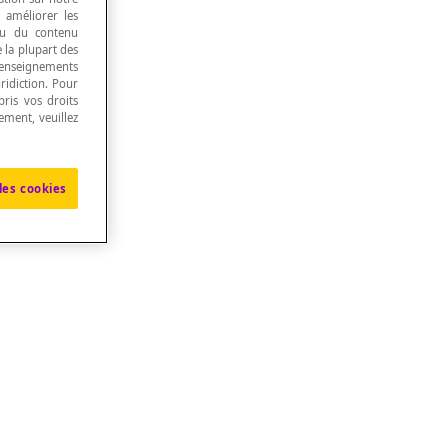
, améliorer les
 ou du contenu
e la plupart des
renseignements
ridiction. Pour
ris vos droits
ement, veuillez
les cookies