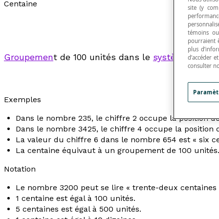
Centaine
site (y com
performance
personnalisé
témoins ou
pourraient 
plus d’info
Groupemen
t de 100 unités dans le
système de num
d’accéder e
consulter n
Paramèt
Exemples
Dans le nombre 235, le chiffre 2 occupe la position de
Dans le nombre 3425, le chiffre 4 occupe la position d
La valeur du chiffre 6 dans le nombre 654 est « six ce
La centaine équivaut à un groupement de 100 unités
Notation
Le nombre 3200 peut se lire « trente-deux centaines 
1 centaine est égal à 100 unités.
5 centaines est égal à 500 unités.