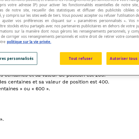
pris votre adresse IP) pour activer les fonctionnalités essentielles de notre site
s de notre site, recueillir des statistiques et diffuser des publicités ciblées
, y compris sur les sites web de tiers. Vous pouvez accepter ou refuser l’utilisation d
 ajuster vos préférences en cliquant sur « paramètres personnalisés ». Vos 
être stockés et/ou partagés avec nos partenaires publicitaires en dehors de votre ju
rmations sur la manière dont nous gérons les renseignements personnels, y comp
ération décimal
.
t de corriger vos renseignements personnels et votre droit de retirer votre consent
otre
politique sur la vie privée.
res personnalisés
Tout refuser
Autoriser tous 
s centaines et sa valeur de position est 200.
es centaines et sa valeur de position est 400.
ntaines » ou « 600 ».
.
».