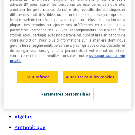
Groupement
adresse IP) pour activer les fonctionnalités essentielles de notre site,
améliorer les performances de notre site, recueillir des statistiques et
diffuser des publicités ciblées ou du contenu personnalisé, y compris sur
les sites web de tiers. Vous pouvez accepter ou refuser l’utilisation de la
plupart des témoins ou ajuster vos préférences en cliquant sur «
paramètres personnalisés ». Vos renseignements pourraient être
Action de réunir ou rassembler des objets selon
stockés et/ou partagés avec nos partenaires publicitaires en dehors de
votre juridiction. Pour plus d’informations sur la manière dont nous
une base donnée.
gérons les renseignements personnels, y compris vos droits d’accéder et
de corriger vos renseignements personnels et votre droit de retirer
votre consentement, veuillez consulter notre
politique sur la vie
privée.
Dans le
système de numération décimal
, pour compter
des objets, on les regroupe en paquets de dix.
Tout refuser
Autoriser tous les cookies
Exemple
Si on a compté vingt-trois objets, on a 2 paquets de 10
Paramètres personnalisés
objets et un paquet de 3 objets; on a donc 23 objets.
Recherche par thème
Algèbre
Arithmétique