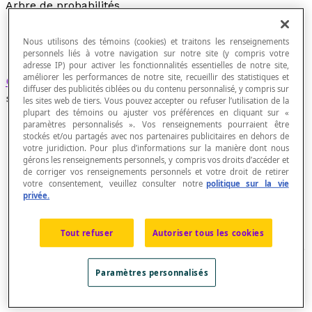
Arbre de probabilités
Nous utilisons des témoins (cookies) et traitons les renseignements
personnels liés à votre navigation sur notre site (y compris votre
adresse IP) pour activer les fonctionnalités essentielles de notre site,
améliorer les performances de notre site, recueillir des statistiques et
Graphe
orienté et valué répondant aux règles
diffuser des publicités ciblées ou du contenu personnalisé, y compris sur
suivantes :
les sites web de tiers. Vous pouvez accepter ou refuser l’utilisation de la
plupart des témoins ou ajuster vos préférences en cliquant sur «
paramètres personnalisés ». Vos renseignements pourraient être
la somme des valeurs (
probabilités
) associées
stockés et/ou partagés avec nos partenaires publicitaires en dehors de
aux arêtes issues d’un même sommet donne
votre juridiction. Pour plus d’informations sur la manière dont nous
1,
gérons les renseignements personnels, y compris vos droits d’accéder et
de corriger vos renseignements personnels et votre droit de retirer
la probabilité d’un chemin est le produit des
votre consentement, veuillez consulter notre
politique sur la vie
probabilités associées aux arêtes qui le
privée.
composent,
la valeur de l’arête qui va du sommet S
au
1
Tout refuser
Autoriser tous les cookies
sommet S
est la
probabilité conditionnelle
de
2
l’évènement S
sachant que l’évènement S
2
1
Paramètres personnalisés
est déjà réalisé.