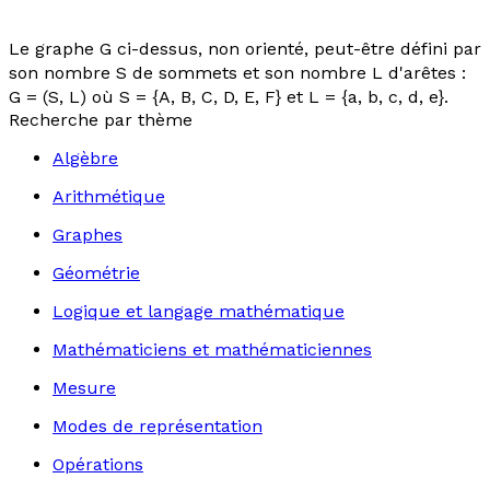
Le graphe G ci-dessus, non orienté, peut-être défini par
son nombre S de sommets et son nombre L d'arêtes :
G = (S, L) où S = {A, B, C, D, E, F} et L = {
a
,
b
,
c
,
d
,
e
}.
Recherche par thème
Algèbre
Arithmétique
Graphes
Géométrie
Logique et langage mathématique
Mathématiciens et mathématiciennes
Mesure
Modes de représentation
Opérations