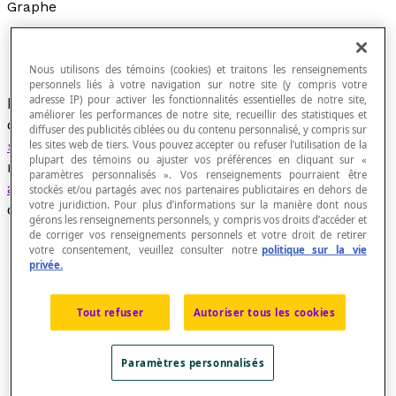
Graphe
Nous utilisons des témoins (cookies) et traitons les renseignements
personnels liés à votre navigation sur notre site (y compris votre
adresse IP) pour activer les fonctionnalités essentielles de notre site,
Modèle mathématique dans lequel un ensemble
améliorer les performances de notre site, recueillir des statistiques et
d'objets, représentés par des points appelés
diffuser des publicités ciblées ou du contenu personnalisé, y compris sur
sommets
, sont reliés entre eux par des liens,
les sites web de tiers. Vous pouvez accepter ou refuser l’utilisation de la
plupart des témoins ou ajuster vos préférences en cliquant sur «
représentés par des lignes ou des traits appelés
paramètres personnalisés ». Vos renseignements pourraient être
arcs
ou
arêtes
.
Les sommets sont nommés par
stockés et/ou partagés avec nos partenaires publicitaires en dehors de
votre juridiction. Pour plus d’informations sur la manière dont nous
des étiquettes.
gérons les renseignements personnels, y compris vos droits d’accéder et
de corriger vos renseignements personnels et votre droit de retirer
votre consentement, veuillez consulter notre
politique sur la vie
privée.
Tout refuser
Autoriser tous les cookies
Paramètres personnalisés