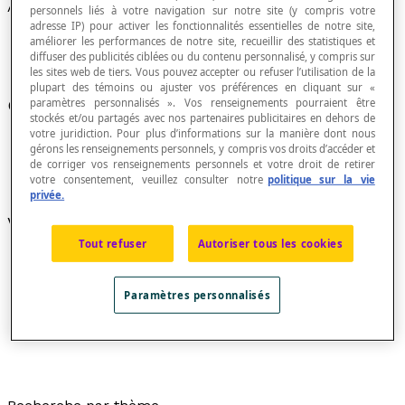
Aléatoire
personnels liés à votre navigation sur notre site (y compris votre
adresse IP) pour activer les fonctionnalités essentielles de notre site,
améliorer les performances de notre site, recueillir des statistiques et
diffuser des publicités ciblées ou du contenu personnalisé, y compris sur
les sites web de tiers. Vous pouvez accepter ou refuser l’utilisation de la
plupart des témoins ou ajuster vos préférences en cliquant sur «
Qui dépend complètement du
hasard
.
paramètres personnalisés ». Vos renseignements pourraient être
stockés et/ou partagés avec nos partenaires publicitaires en dehors de
votre juridiction. Pour plus d’informations sur la manière dont nous
gérons les renseignements personnels, y compris vos droits d’accéder et
de corriger vos renseignements personnels et votre droit de retirer
votre consentement, veuillez consulter notre
politique sur la vie
privée.
Voir aussi :
Tout refuser
Autoriser tous les cookies
Échantillon aléatoire
Expérience aléatoire
Paramètres personnalisés
Nombre aléatoire
Variable aléatoire