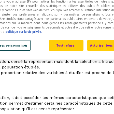
pris votre adresse IP) pour activer les fonctionnalités essentielles de notre site
s de notre site, recueillir des statistiques et diffuser des publicités ciblées
, y compris sur les sites web de tiers. Vous pouvez accepter ou refuser l’utilisation d
 ajuster vos préférences en cliquant sur « paramètres personnalisés ». Vos 
être stockés et/ou partagés avec nos partenaires publicitaires en dehors de votre ju
rmations sur la manière dont nous gérons les renseignements personnels, y comp
t de corriger vos renseignements personnels et votre droit de retirer votre consent
ement comme étant représentatives d'une
populatio
otre
politique sur la vie privée.
res personnalisés
Tout refuser
Autoriser tous 
on, censé la représenter, mais dont la sélection a introdu
a population étudiée.
 proportion relative des variables à étudier est proche de
ation, il doit posséder les mêmes caractéristiques que cet
tion permet d'estimer certaines caractéristiques de cette 
opulation qu'il est censé représenter.