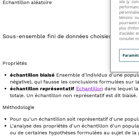
site (y com
Échantillon aléatoire
performance
personnalisé
témoins ou
pourraient 
plus d’info
d’accéder e
Sous-ensemble fini de données choisies aléatoir
consulter n
Paramèt
Propriétés
échantillon biaisé
Ensemble d'individus d'une populati
négative), qui fausse les conclusions formulées sur l
échantillon représentatif
Échantillon
dans lequel la
totale. Un échantillon non représentatif est dit
biaisé
.
Méthodologie
Pour qu'un échantillon soit représentatif d'une popul
L'analyse des propriétés d'un échantillon d'un popula
ou de certaines hypothèses formulées au sujet de la p