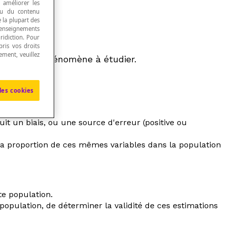
, améliorer les
 ou du contenu
e la plupart des
renseignements
ridiction. Pour
ris vos droits
ement, veuillez
n
ou d'un phénomène à étudier.
les cookies
it un biais, ou une source d'erreur (positive ou
 la proportion de ces mêmes variables dans la population
te population.
population, de déterminer la validité de ces estimations