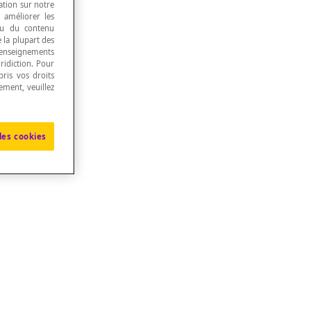
ation sur notre
, améliorer les
 ou du contenu
e la plupart des
renseignements
ridiction. Pour
ris vos droits
u réseau.
ement, veuillez
les cookies