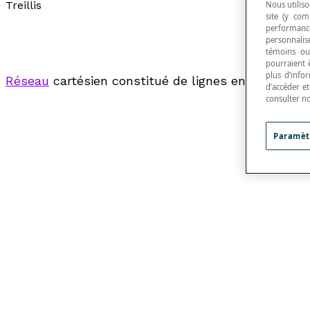
Treillis
Nous utiliso
site (y com
performance
personnalisé
témoins ou
pourraient 
plus d’info
Réseau
cartésien constitué de lignes entrecroisé
d’accéder e
consulter n
Paramèt