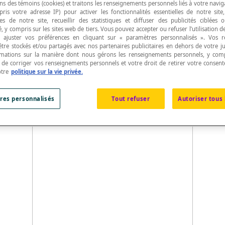
ns des témoins (cookies) et traitons les renseignements personnels liés à votre navig
pris votre adresse IP) pour activer les fonctionnalités essentielles de notre site
s de notre site, recueillir des statistiques et diffuser des publicités ciblées
, y compris sur les sites web de tiers. Vous pouvez accepter ou refuser l’utilisation d
 ajuster vos préférences en cliquant sur « paramètres personnalisés ». Vos 
être stockés et/ou partagés avec nos partenaires publicitaires en dehors de votre ju
rmations sur la manière dont nous gérons les renseignements personnels, y comp
es où des objets sont représentés par les noeuds d
t de corriger vos renseignements personnels et votre droit de retirer votre consent
otre
politique sur la vie privée.
res personnalisés
Tout refuser
Autoriser tous 