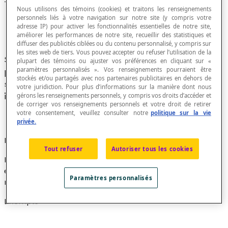
Trace d'une réflexion
Nous utilisons des témoins (cookies) et traitons les renseignements
personnels liés à votre navigation sur notre site (y compris votre
adresse IP) pour activer les fonctionnalités essentielles de notre site,
améliorer les performances de notre site, recueillir des statistiques et
diffuser des publicités ciblées ou du contenu personnalisé, y compris sur
les sites web de tiers. Vous pouvez accepter ou refuser l’utilisation de la
Si
s
est une
réflexion
d'axe
d
du plan et P un
plupart des témoins ou ajuster vos préférences en cliquant sur «
paramètres personnalisés ». Vos renseignements pourraient être
point de ce plan, on appelle trace de la réflexion
stockés et/ou partagés avec nos partenaires publicitaires en dehors de
s
toute droite passant par un point P et son
votre juridiction. Pour plus d’informations sur la manière dont nous
image
s
(P) par cette réflexion.
gérons les renseignements personnels, y compris vos droits d’accéder et
de corriger vos renseignements personnels et votre droit de retirer
votre consentement, veuillez consulter notre
politique sur la vie
privée.
Propriété
Tout refuser
Autoriser tous les cookies
L'ensemble des traces d'une réflexion forme un
ensemble de
droites perpendiculaires
à l'axe
d
de la
Paramètres personnalisés
réflexion
s
.
Exemple