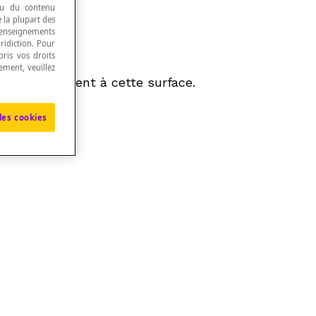
 ou du contenu
e la plupart des
renseignements
ridiction. Pour
ris vos droits
ement, veuillez
s appartiennent à cette surface.
les cookies