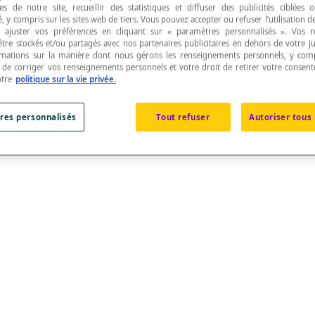
s de notre site, recueillir des statistiques et diffuser des publicités ciblées
, y compris sur les sites web de tiers. Vous pouvez accepter ou refuser l’utilisation d
 ajuster vos préférences en cliquant sur « paramètres personnalisés ». Vos 
être stockés et/ou partagés avec nos partenaires publicitaires en dehors de votre ju
rmations sur la manière dont nous gérons les renseignements personnels, y comp
t de corriger vos renseignements personnels et votre droit de retirer votre consent
otre
politique sur la vie privée.
 points par un
segment
de droite dont tous les point
res personnalisés
Tout refuser
Autoriser tous 