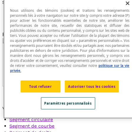
Segment
Nous utilisons des témoins (cookies) et traitons les renseignements
personnels liés à votre navigation sur notre site (y compris votre adresse IP)
pour activer les fonctionnalités essentielles de notre site, améliorer les
performances de notre site, recueillir des statistiques et diffuser des
publicités ciblées ou du contenu personnalisé, y compris sur les sites web de
Portion limitée de certaines
figures géométriques
.
tiers. Vous pouvez accepter ou refuser l’utilisation de la plupart des témoins
ou ajuster vos préférences en cliquant sur « paramètres personnalisés ». Vos
renseignements pourraient être stockés et/ou partagés avec nos partenaires
publicitaires en dehors de votre juridiction. Pour plus d’informations sur la
manière dont nous gérons les renseignements personnels, y compris vos
droits d’accéder et de corriger vos renseignements personnels et votre droit
de retirer votre consentement, veuillez consulter notre
politique sur la vie
privée.
Tout refuser
Autoriser tous les cookies
Paramètres personnalisés
Voir aussi :
Segment circulaire
Segment de courbe