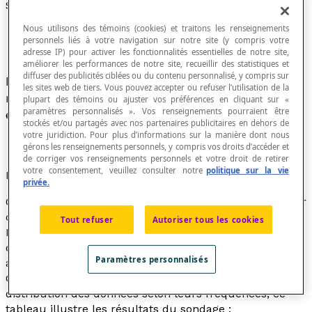
Sondage
Nous utilisons des témoins (cookies) et traitons les renseignements
personnels liés à votre navigation sur notre site (y compris votre
adresse IP) pour activer les fonctionnalités essentielles de notre site,
améliorer les performances de notre site, recueillir des statistiques et
diffuser des publicités ciblées ou du contenu personnalisé, y compris sur
Enquête statistique qui porte sur un
échantillon
les sites web de tiers. Vous pouvez accepter ou refuser l’utilisation de la
représentatif d'une
population
donnée afin d’en
plupart des témoins ou ajuster vos préférences en cliquant sur «
paramètres personnalisés ». Vos renseignements pourraient être
étudier une ou plusieurs caractéristiques.
stockés et/ou partagés avec nos partenaires publicitaires en dehors de
votre juridiction. Pour plus d’informations sur la manière dont nous
gérons les renseignements personnels, y compris vos droits d’accéder et
de corriger vos renseignements personnels et votre droit de retirer
votre consentement, veuillez consulter notre
politique sur la vie
Exemple
privée.
On a demandé à 39 élèves de 6è année quelle était leur
couleur préférée parmi les 6 couleurs suivantes :
Tout refuser
Autoriser tous les cookies
Blanc - Orange - Jaune - Rouge - Noir - Vert Voici les
données recueillies : Population étudiée : Élèves de 6è
Paramètres personnalisés
année Échantillon : 39 élèves Caractéristique étudiée :
Couleur préférée Voici le tableau de compilation et de
distribution des données selon leurs fréquences; ce
tableau illustre les résultats du sondage :