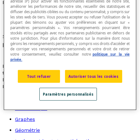
adresse IP) pour activer les fonctionnalités essentielles de notre site,
Échantillon
améliorer les performances de notre site, recueillir des statistiques et
diffuser des publicités ciblées ou du contenu personnalisé, y compris sur
les sites web de tiers. Vous pouvez accepter ou refuser l’utilisation de la
plupart des témoins ou ajuster vos préférences en cliquant sur «
paramètres personnalisés ». Vos renseignements pourraient être
stockés et/ou partagés avec nos partenaires publicitaires en dehors de
Sous-ensemble de la
population
totale d’un
votre juridiction. Pour plus d’informations sur la manière dont nous
phénomène que l’on désire étudier.
gérons les renseignements personnels, y compris vos droits d’accéder et
de corriger vos renseignements personnels et votre droit de retirer
votre consentement, veuillez consulter notre
politique sur la vie
privée.
L’
échantillonnage
est l’application de critères et de
techniques pour choisir un échantillon devant faire
Tout refuser
Autoriser tous les cookies
l’objet d’une étude statistique.
Recherche par thème
Paramètres personnalisés
Algèbre
Arithmétique
Graphes
Géométrie