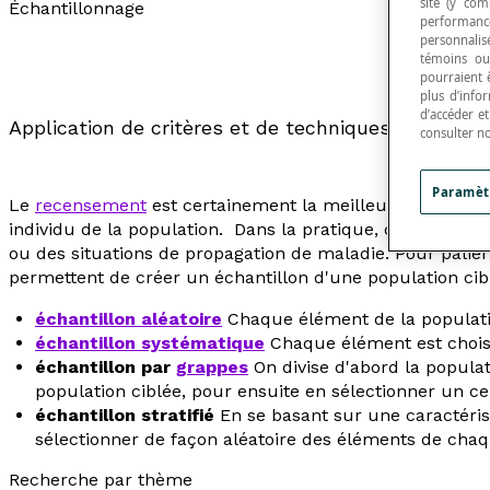
site (y com
Échantillonnage
performance
personnalisé
témoins ou
pourraient 
plus d’info
d’accéder e
Application de critères et de techniques particuliè
consulter n
Paramèt
Le
recensement
est certainement la meilleure manière d
individu de la population. Dans la pratique, cette méth
ou des situations de propagation de maladie. Pour pali
permettent de créer un échantillon d'une population cib
échantillon aléatoire
Chaque élément de la population
échantillon systématique
Chaque élément est choisi 
échantillon par
grappes
On divise d'abord la populat
population ciblée, pour ensuite en sélectionner un ce
échantillon stratifié
En se basant sur une caractérist
sélectionner de façon aléatoire des éléments de chaqu
Recherche par thème