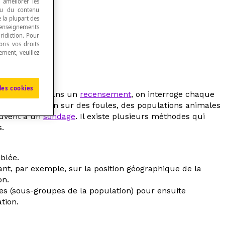
, améliorer les
 ou du contenu
e la plupart des
renseignements
ridiction. Pour
ris vos droits
ement, veuillez
udier.
les cookies
ion, puisque dans un
recensement
, on interroge chaque
e d'information sur des foules, des populations animales
ouvent à un
sondage
. Il existe plusieurs méthodes qui
.
blée.
nt, par exemple, sur la position géographique de la
on.
tes (sous-groupes de la population) pour ensuite
tion.