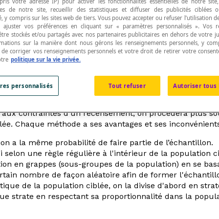
pris votre adresse IP) pour activer les fonctionnalités essentielles de notre site
s de notre site, recueillir des statistiques et diffuser des publicités ciblées
, y compris sur les sites web de tiers. Vous pouvez accepter ou refuser l’utilisation d
 ajuster vos préférences en cliquant sur « paramètres personnalisés ». Vos 
être stockés et/ou partagés avec nos partenaires publicitaires en dehors de votre ju
rmations sur la manière dont nous gérons les renseignements personnels, y comp
t de corriger vos renseignements personnels et votre droit de retirer votre consent
res pour choisir un
échantillon
d'une population à ét
otre
politique sur la vie privée.
res personnalisés
Tout refuser
Autoriser tous 
'obtenir les informations les plus exactes d'une populat
ode n'est pas toujours praticable, comme dans la recherch
er aux contraintes d'un recensement, on procédera plus s
lée. Chaque méthode a ses avantages et ses inconvénients
 a la même probabilité de faire partie de l’échantillon.
selon une règle régulière à l'intérieur de la population ci
ion en grappes (sous-groupes de la population) en se basa
rtain nombre de façon aléatoire afin de former l'échantill
ique de la population ciblée, on la divise d'abord en stra
e strate en respectant sa proportionnalité dans la popula