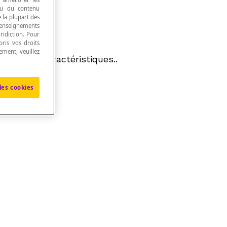
 ou du contenu
e la plupart des
renseignements
ridiction. Pour
ris vos droits
ement, veuillez
lusieurs caractéristiques..
les cookies