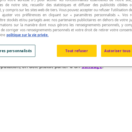
s de notre site, recueillir des statistiques et diffuser des publicités ciblées
, y compris sur les sites web de tiers. Vous pouvez accepter ou refuser l’utilisation d
 ajuster vos préférences en cliquant sur « paramètres personnalisés ». Vos 
être stockés et/ou partagés avec nos partenaires publicitaires en dehors de votre ju
rmations sur la manière dont nous gérons les renseignements personnels, y comp
t de corriger vos renseignements personnels et votre droit de retirer votre consent
us d'une
population
donnée afin d’en étudier une ou p
otre
politique sur la vie privée.
res personnalisés
Tout refuser
Autoriser tous 
 utilise le terme
inventaire
pour désigner cette opération.
pulation, on doit plutôt parler d'un
sondage
.