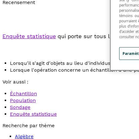
Recensement
performance
personnalisé
témoins ou
pourraient 
plus d’info
d’accéder e
Enquête statistique
qui porte sur tous les individ
consulter n
Paramèt
Lorsqu'il s'agit d'objets au lieu d'individus vivants, on
Lorsque l'opération concerne un échantillon d'une po
Voir aussi :
Échantillon
Population
Sondage
Enquête statistique
Recherche par thème
Algèbre