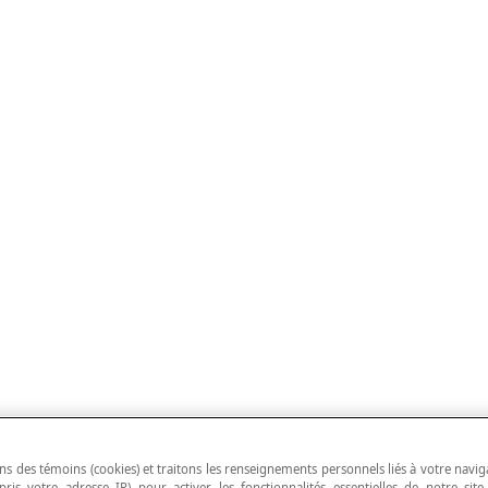
ns des témoins (cookies) et traitons les renseignements personnels liés à votre navig
pris votre adresse IP) pour activer les fonctionnalités essentielles de notre site