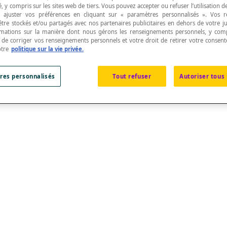
, y compris sur les sites web de tiers. Vous pouvez accepter ou refuser l’utilisation d
 ajuster vos préférences en cliquant sur « paramètres personnalisés ». Vos 
être stockés et/ou partagés avec nos partenaires publicitaires en dehors de votre ju
rmations sur la manière dont nous gérons les renseignements personnels, y comp
t de corriger vos renseignements personnels et votre droit de retirer votre consent
otre
politique sur la vie privée.
celui d'une demi-boule.
res personnalisés
Tout refuser
Autoriser tous 