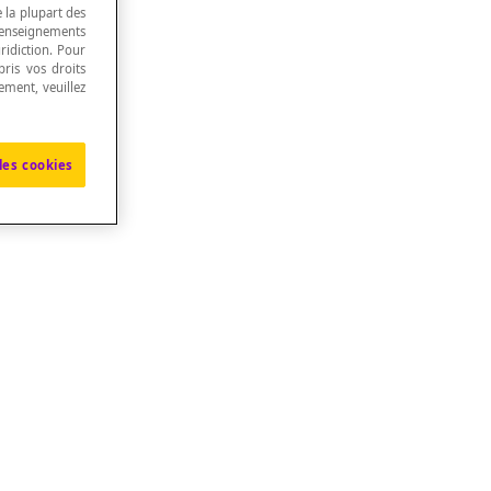
e la plupart des
renseignements
ridiction. Pour
ris vos droits
ement, veuillez
les cookies