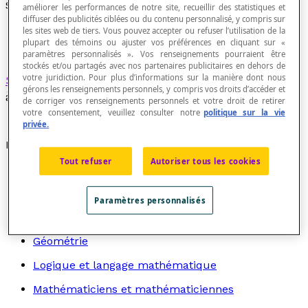
Secteur sphérique majeur
améliorer les performances de notre site, recueillir des statistiques et
diffuser des publicités ciblées ou du contenu personnalisé, y compris sur
les sites web de tiers. Vous pouvez accepter ou refuser l’utilisation de la
plupart des témoins ou ajuster vos préférences en cliquant sur «
paramètres personnalisés ». Vos renseignements pourraient être
stockés et/ou partagés avec nos partenaires publicitaires en dehors de
votre juridiction. Pour plus d’informations sur la manière dont nous
Secteur sphérique
dont le volume est supérieur
gérons les renseignements personnels, y compris vos droits d’accéder et
à celui d'une demi-boule.
de corriger vos renseignements personnels et votre droit de retirer
votre consentement, veuillez consulter notre
politique sur la vie
privée.
Recherche par thème
Tout refuser
Autoriser tous les cookies
Algèbre
Arithmétique
Paramètres personnalisés
Graphes
Géométrie
Logique et langage mathématique
Mathématiciens et mathématiciennes