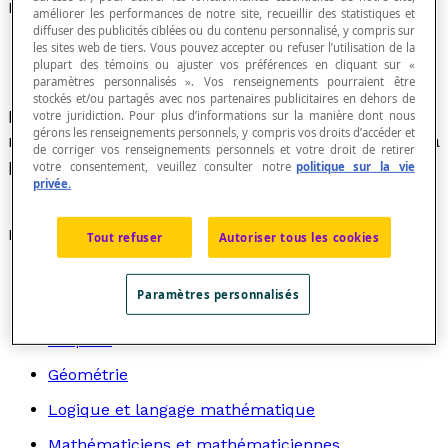
Rapport de projection orthogonale
améliorer les performances de notre site, recueillir des statistiques et
diffuser des publicités ciblées ou du contenu personnalisé, y compris sur
les sites web de tiers. Vous pouvez accepter ou refuser l’utilisation de la
plupart des témoins ou ajuster vos préférences en cliquant sur «
paramètres personnalisés ». Vos renseignements pourraient être
stockés et/ou partagés avec nos partenaires publicitaires en dehors de
Dans une
projection orthogonale
, rapport entre la
votre juridiction. Pour plus d’informations sur la manière dont nous
gérons les renseignements personnels, y compris vos droits d’accéder et
mesure d'un segment du plan et la mesure de sa
de corriger vos renseignements personnels et votre droit de retirer
projection sur la droite cible.
votre consentement, veuillez consulter notre
politique sur la vie
privée.
Recherche par thème
Tout refuser
Autoriser tous les cookies
Algèbre
Paramètres personnalisés
Arithmétique
Graphes
Géométrie
Logique et langage mathématique
Mathématiciens et mathématiciennes